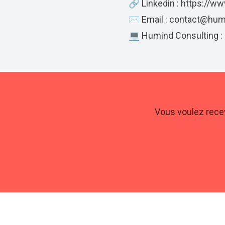
🔗 Linkedin :
https://ww
✉️ Email :
contact@hum
💻 Humind Consulting :
Vous voulez recev