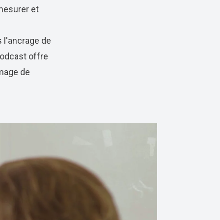
mesurer et
s l'ancrage de
podcast offre
image de