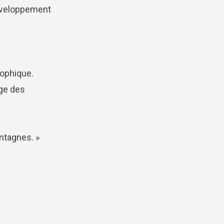
développement
sophique.
rge des
ntagnes. »