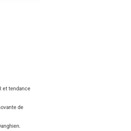
R et tendance
nnovante de
 Danghien.